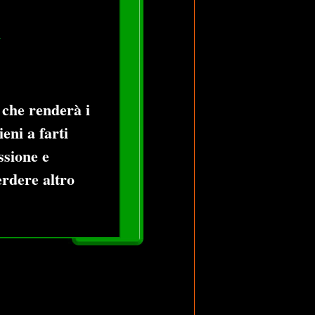
G
 che renderà i
eni a farti
ssione e
erdere altro