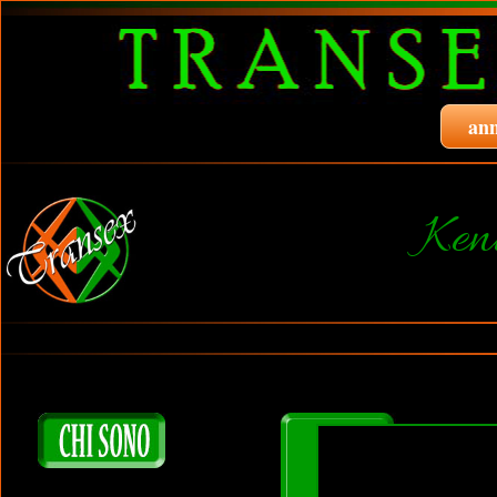
ann
Ken