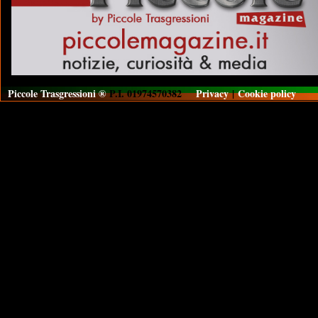
Piccole Trasgressioni ®
P.I. 01974570382
Privacy
|
Cookie policy