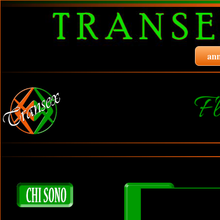
ann
Fl