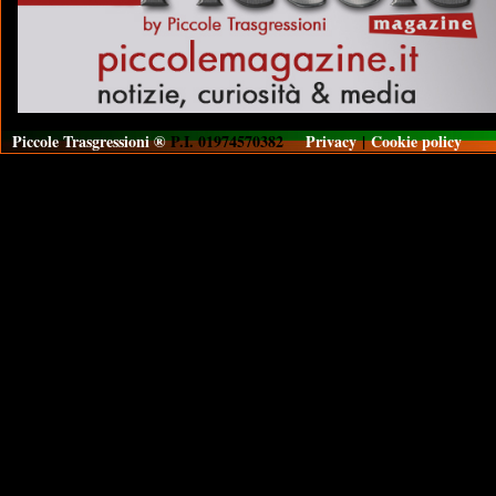
Piccole Trasgressioni ®
P.I. 01974570382
Privacy
|
Cookie policy