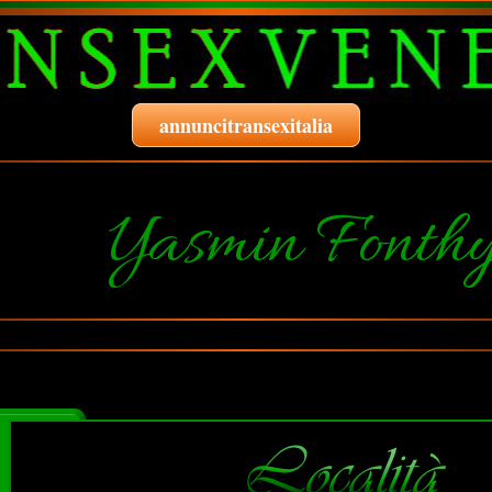
annuncitransexitalia
Yasmin Fonth