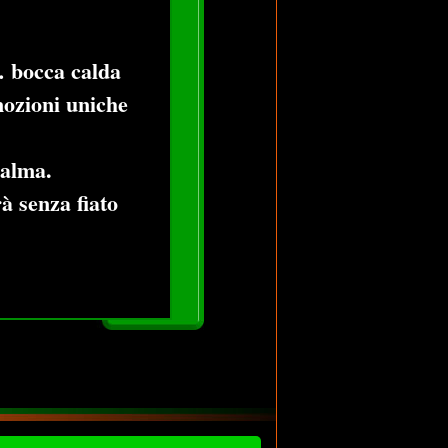
o… bocca calda
mozioni uniche
calma.
à senza fiato