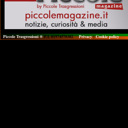
Piccole Trasgressioni ®
P.I. 01974570382
Privacy
|
Cookie policy