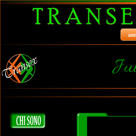
ann
Ju