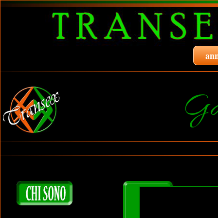
ann
Ga