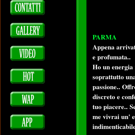
PARMA
Appena arrivata
e profumata..
Ho un energia i
soprattutto un
passione.. Offr
discreto e conf
tuo piacere.. S
me vivrai un' e
indimenticabile