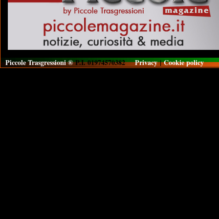
Piccole Trasgressioni ®
P.I. 01974570382
Privacy
|
Cookie policy