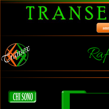
ann
Raf