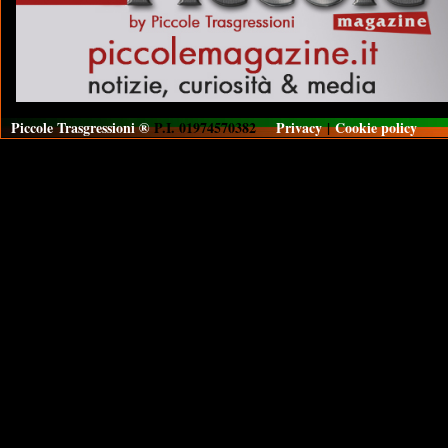
Piccole Trasgressioni ®
P.I. 01974570382
Privacy
|
Cookie policy