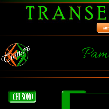
ann
Pam