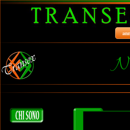
ann
Na