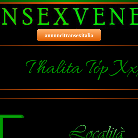
annuncitransexitalia
Thalita Top Xx